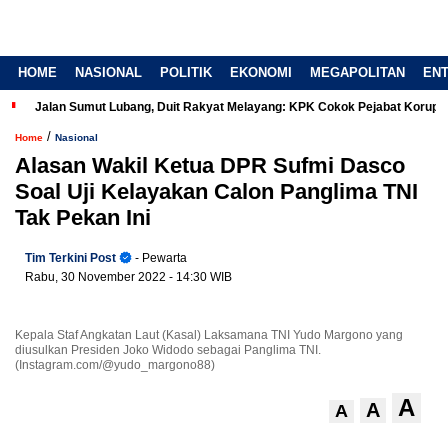
HOME
NASIONAL
POLITIK
EKONOMI
MEGAPOLITAN
EN
Jalan Sumut Lubang, Duit Rakyat Melayang: KPK Cokok Pejabat Korup
/
Home
Nasional
Alasan Wakil Ketua DPR Sufmi Dasco
Soal Uji Kelayakan Calon Panglima TNI
Tak Pekan Ini
Tim Terkini Post
- Pewarta
Rabu, 30 November 2022
- 14:30 WIB
Kepala Staf Angkatan Laut (Kasal) Laksamana TNI Yudo Margono yang
diusulkan Presiden Joko Widodo sebagai Panglima TNI.
(Instagram.com/@yudo_margono88)
A
A
A